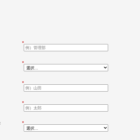
*
*
*
*
:
*