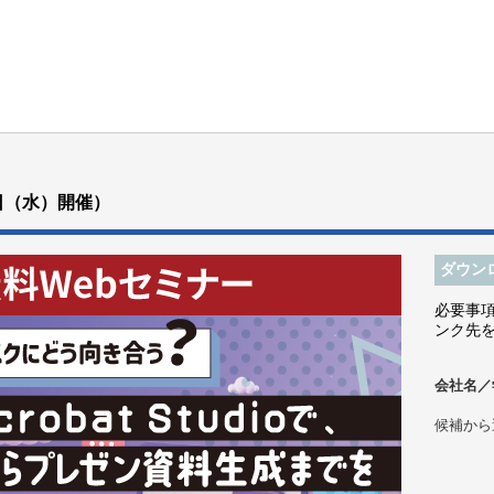
0日（水）開催）
ダウン
必要事
ンク先
会社名／
候補から