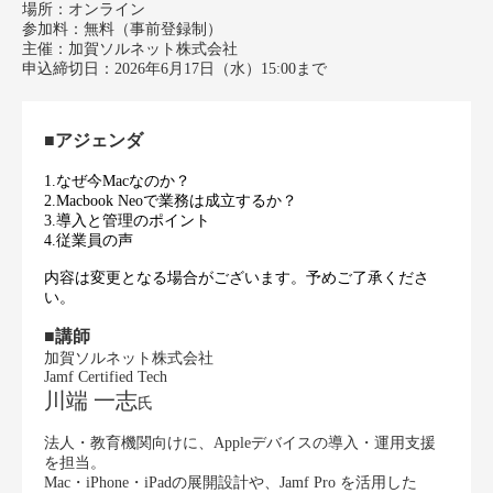
場所：オンライン
参加料：無料（事前登録制）
主催：加賀ソルネット株式会社
申込締切日：2026年6月17日（水）15:00まで
■アジェンダ
1.なぜ今Macなのか？
2.Macbook Neoで業務は成立するか？
3.導入と管理のポイント
4.従業員の声
内容は変更となる場合がございます。予めご了承くださ
い。
■
講師
加賀ソルネット株式会社
Jamf Certified Tech
川端 一志
氏
法人・教育機関向けに、Appleデバイスの導入・運用支援
を担当。
Mac・iPhone・iPadの展開設計や、Jamf Pro を活用した