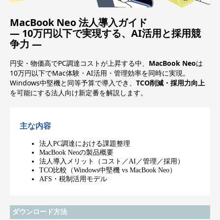
MacBook Neo 法人導入ガイド
― 10万円以下で実現する、AI活用と採用競
争力 ―
円安・物価高でPC調達コストが上昇する中、
MacBook Neo
は
10万円以下でMac体験・AI活用・管理効率を同時に実現。
Windows中堅機と同等予算で導入でき、
TCO削減・採用力向上
を可能にする法人向け新定番を解説します。
主な内容
法人PC調達における課題整理
MacBook Neoの製品概要
法人導入メリット（コスト／AI／管理／採用）
TCO比較（Windows中堅機 vs MacBook Neo）
AFS・税制活用モデル
ダウンロード方法